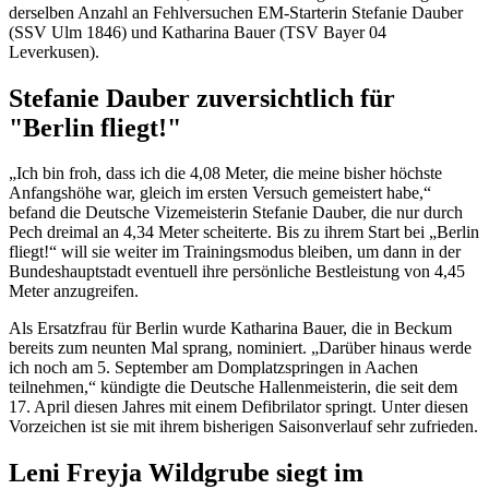
derselben Anzahl an Fehlversuchen EM-Starterin Stefanie Dauber
(SSV Ulm 1846) und Katharina Bauer (TSV Bayer 04
Leverkusen).
Stefanie Dauber zuversichtlich für
"Berlin fliegt!"
„Ich bin froh, dass ich die 4,08 Meter, die meine bisher höchste
Anfangshöhe war, gleich im ersten Versuch gemeistert habe,“
befand die Deutsche Vizemeisterin Stefanie Dauber, die nur durch
Pech dreimal an 4,34 Meter scheiterte. Bis zu ihrem Start bei „Berlin
fliegt!“ will sie weiter im Trainingsmodus bleiben, um dann in der
Bundeshauptstadt eventuell ihre persönliche Bestleistung von 4,45
Meter anzugreifen.
Als Ersatzfrau für Berlin wurde Katharina Bauer, die in Beckum
bereits zum neunten Mal sprang, nominiert. „Darüber hinaus werde
ich noch am 5. September am Domplatzspringen in Aachen
teilnehmen,“ kündigte die Deutsche Hallenmeisterin, die seit dem
17. April diesen Jahres mit einem Defibrilator springt. Unter diesen
Vorzeichen ist sie mit ihrem bisherigen Saisonverlauf sehr zufrieden.
Leni Freyja Wildgrube siegt im