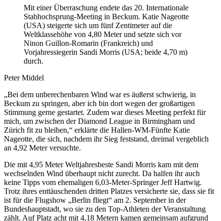
Mit einer Überraschung endete das 20. Internationale
Stabhochsprung-Meeting in Beckum. Katie Nageotte
(USA) steigerte sich um fünf Zentimeter auf die
Weltklassehöhe von 4,80 Meter und setzte sich vor
Ninon Guillon-Romarin (Frankreich) und
Vorjahressiegerin Sandi Morris (USA; beide 4,70 m)
durch.
Peter Middel
„Bei dem unberechenbaren Wind war es äußerst schwierig, in
Beckum zu springen, aber ich bin dort wegen der großartigen
Stimmung gerne gestartet. Zudem war dieses Meeting perfekt für
mich, um zwischen der Diamond League in Birmingham und
Zürich fit zu bleiben,“ erklärte die Hallen-WM-Fünfte Katie
Nageotte, die sich, nachdem ihr Sieg feststand, dreimal vergeblich
an 4,92 Meter versuchte.
Die mit 4,95 Meter Weltjahresbeste Sandi Morris kam mit dem
wechselnden Wind überhaupt nicht zurecht. Da halfen ihr auch
keine Tipps vom ehemaligen 6,03-Meter-Springer Jeff Hartwig.
Trotz ihres enttäuschenden dritten Platzes versicherte sie, dass sie fit
ist für die Flugshow „Berlin fliegt“ am 2. September in der
Bundeshauptstadt, wo sie zu den Top-Athleten der Veranstaltung
zählt. Auf Platz acht mit 4,18 Metern kamen gemeinsam aufgrund