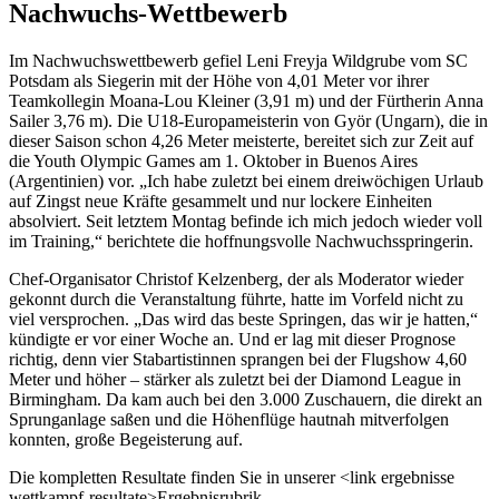
Nachwuchs-Wettbewerb
Im Nachwuchswettbewerb gefiel Leni Freyja Wildgrube vom SC
Potsdam als Siegerin mit der Höhe von 4,01 Meter vor ihrer
Teamkollegin Moana-Lou Kleiner (3,91 m) und der Fürtherin Anna
Sailer 3,76 m). Die U18-Europameisterin von Györ (Ungarn), die in
dieser Saison schon 4,26 Meter meisterte, bereitet sich zur Zeit auf
die Youth Olympic Games am 1. Oktober in Buenos Aires
(Argentinien) vor. „Ich habe zuletzt bei einem dreiwöchigen Urlaub
auf Zingst neue Kräfte gesammelt und nur lockere Einheiten
absolviert. Seit letztem Montag befinde ich mich jedoch wieder voll
im Training,“ berichtete die hoffnungsvolle Nachwuchsspringerin.
Chef-Organisator Christof Kelzenberg, der als Moderator wieder
gekonnt durch die Veranstaltung führte, hatte im Vorfeld nicht zu
viel versprochen. „Das wird das beste Springen, das wir je hatten,“
kündigte er vor einer Woche an. Und er lag mit dieser Prognose
richtig, denn vier Stabartistinnen sprangen bei der Flugshow 4,60
Meter und höher – stärker als zuletzt bei der Diamond League in
Birmingham. Da kam auch bei den 3.000 Zuschauern, die direkt an
Sprunganlage saßen und die Höhenflüge hautnah mitverfolgen
konnten, große Begeisterung auf.
Die kompletten Resultate finden Sie in unserer <link ergebnisse
wettkampf-resultate>Ergebnisrubrik...