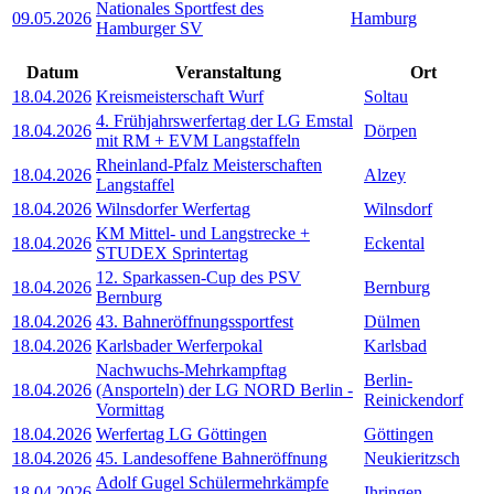
Nationales Sportfest des
09.05.2026
Hamburg
Hamburger SV
Datum
Veranstaltung
Ort
18.04.2026
Kreismeisterschaft Wurf
Soltau
4. Frühjahrswerfertag der LG Emstal
18.04.2026
Dörpen
mit RM + EVM Langstaffeln
Rheinland-Pfalz Meisterschaften
18.04.2026
Alzey
Langstaffel
18.04.2026
Wilnsdorfer Werfertag
Wilnsdorf
KM Mittel- und Langstrecke +
18.04.2026
Eckental
STUDEX Sprintertag
12. Sparkassen-Cup des PSV
18.04.2026
Bernburg
Bernburg
18.04.2026
43. Bahneröffnungssportfest
Dülmen
18.04.2026
Karlsbader Werferpokal
Karlsbad
Nachwuchs-Mehrkampftag
Berlin-
18.04.2026
(Ansporteln) der LG NORD Berlin -
Reinickendorf
Vormittag
18.04.2026
Werfertag LG Göttingen
Göttingen
18.04.2026
45. Landesoffene Bahneröffnung
Neukieritzsch
Adolf Gugel Schülermehrkämpfe
18.04.2026
Ihringen