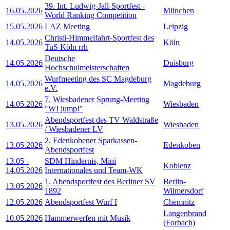
39. Int. Ludwig-Jall-Sportfest -
16.05.2026
München
World Ranking Competition
15.05.2026
LAZ Meeting
Leipzig
Christi-Himmelfahrt-Sportfest des
14.05.2026
Köln
TuS Köln rrh
Deutsche
14.05.2026
Duisburg
Hochschulmeisterschaften
Wurfmeeting des SC Magdeburg
14.05.2026
Magdeburg
e.V.
7. Wiesbadener Sprung-Meeting
14.05.2026
Wiesbaden
"WI jump!"
Abendsportfest des TV Waldstraße
13.05.2026
Wiesbaden
/ Wiesbadener LV
2. Edenkobener Sparkassen-
13.05.2026
Edenkoben
Abendsportfest
13.05
-
SDM Hindernis, Mini
Koblenz
14.05.2026
Internationales und Team-WK
1. Abendsportfest des Berliner SV
Berlin-
13.05.2026
1892
Wilmersdorf
12.05.2026
Abendsportfest Wurf I
Chemnitz
Langenbrand
10.05.2026
Hammerwerfen mit Musik
(Forbach)