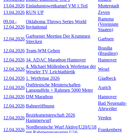
13.04.2026
Einladungswettkampf VM 1.Teil
Mutterstadt
13.04.2026
RUN UP
Zeven
Ramona
09.04
-
Oklahoma Throws Series World
(Vereinigte
12.04.2026
Invitational
Staaten)
Garbsener Meeting Der Krummen
12.04.2026
Garbsen
Strecken
Brasilia
12.04.2026
Team-WM Gehen
(Brasilien)
12.04.2026
34. ADAC Marathon Hannover
Hannover
4. Michael Möllenbeck Werfertag der
12.04.2026
Wesel
Weseler TV Leichtathletik
12.04.2026
1. Werfertag 2026
Gladbeck
Ostfriesische Meisterschaften
12.04.2026
Aurich
Langstaffeln + Rahmen 5000 Meter
12.04.2026
DM Marathon
Hannover
Bad Neuenahr-
12.04.2026
Bahneröffnung
Ahrweiler
Bezirksmeisterschaft 2026
12.04.2026
Verden
Hammerwurf
Nordhessische Wurf Aktive/U20/U18
12.04.2026
Frankenberg
mit Rahmenprogramm U16