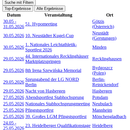
Suche mit Filtern
Top-Ergebnisse
Alle Ergebnisse
Datum
Veranstaltung
Ort
30.05
-
Götzis
51. Hypomeeting
31.05.2026
(Österreich)
Neustädt
30.05.2026
10. Neustädter Kugel-Cup
(Gerstungen)
1. Nationales Leichtathletik-
30.05.2026
Minden
Sportfest 2026
44. Internationales Recklinghäuser
29.05.2026
Recklinghausen
Marktplatzspringen
Bydgoszcz
29.05.2026
8th Irena Szewińska Memorial
(Polen)
Sprungabend der LG NORD
Berlin-
29.05.2026
Berlin
Reinickendorf
29.05.2026
Nacht von Hasbergen
Hasbergen
27.05.2026
Abendsportfest Stabhochsprung
Potsdam
25.05.2026
Nationales Stabhochsprungmeeting
Neubulach
25.05.2026
Pfingstsportfest
Mannheim
25.05.2026
39. Großes LGM Pfingstsportfest
Mönchengladbach
24.05
-
23. Heidelberger Qualifikationstage
Heidelberg
25.05.2026