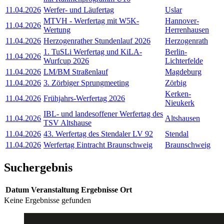
11.04.2026
Werfer- und Läufertag
Uslar
MTVH - Werfertag mit W5K-
Hannover-
11.04.2026
Wertung
Herrenhausen
11.04.2026
Herzogenrather Stundenlauf 2026
Herzogenrath
1. TuSLi Werfertag und KiLA-
Berlin-
11.04.2026
Wurfcup 2026
Lichterfelde
11.04.2026
LM/BM Straßenlauf
Magdeburg
11.04.2026
3. Zörbiger Sprungmeeting
Zörbig
Kerken-
11.04.2026
Frühjahrs-Werfertag 2026
Nieukerk
IBL- und landesoffener Werfertag des
11.04.2026
Altshausen
TSV Altshause
11.04.2026
43. Werfertag des Stendaler LV 92
Stendal
11.04.2026
Werfertag Eintracht Braunschweig
Braunschweig
Suchergebnis
Datum
Veranstaltung
Ergebnisse
Ort
Keine Ergebnisse gefunden