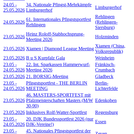
24.05
-
34. Nationale Pfingst-Mehrkämpfe
Limburgerhof
25.05.2026
Limburgerhof
Rehlingen
61. Internationales Pfingstsportfest
24.05.2026
(Rehlingen-
Rehlingen
Siersburg)
Heinz Roloff-Stabhochsprung-
23.05.2026
Holzminden
Meeting 2026
Xiamen (China,
23.05.2026
Xiamen | Diamond League Meeting
Volksrepublik)
23.05.2026
B u S Kurpfalz Gala
Weinheim
23.05
-
22. Int. Sparkassen Hammerwurf-
Fränkisch-
24.05.2026
Meeting 2026
Crumbach
23.05.2026
21. BORSIG-Meeting
Gladbeck
23.05
-
Pfingstsportfest - THE BERLIN
Berlin-
24.05.2026
MEETING
Lichterfelde
46. MASTERS-SPORTFEST mit
23.05.2026
Pfalzmeisterschaften Masters (M/W
Edenkoben
30-90)
23.05.2026
Inklusives Rolf-Watter-Sportfest
Regensburg
23.05
-
20. DJK Bundessportfest 2026 (nur
Essen
24.05.2026
DJK-Vereine!)
23.05
-
45. Nationales Pfingstsportfest der
Zeven