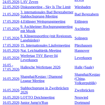
24.05.2026
LAV Zeven
22.05.2026
Diskusmeeting - Sky Is The Limit
Wiesbaden
3. internationales Bad Bergzaberner
21.05.2026
Bad Bergzabern
Stabhochsprung-Meeting
17.05.2026
4.Ettlinger Weitsprungmeeting
Ettlingen
9. Aschheimer Hochsprungmeeting
17.05.2026
Aschheim
mit Musik
8. Klingensportfest (mit Regionsm.
17.05.2026
Solingen
Langhürden)
17.05.2026
35. Internationales Läufermeeting
Pliezhausen
16.05.2026
Nat. Leichtathletik-Meeting
Hannover
Werfertag TSV Bayer 04
16.05.2026
Leverkusen
Leverkusen
16.05
-
Hallesche Werfertage 2026
Halle (Saale)
17.05.2026
Shanghai/Keqiao
Shanghai/Keqiao | Diamond
16.05.2026
(China,
League Meeting
Volksrepublik)
Stabhochsprung in Zweibrücken
16.05.2026
Zweibrücken
2026
16.05.2026
LOTTO Deichmeeting
Neuwied
16.05.2026
Junior Jump'n'Run
Dortmund