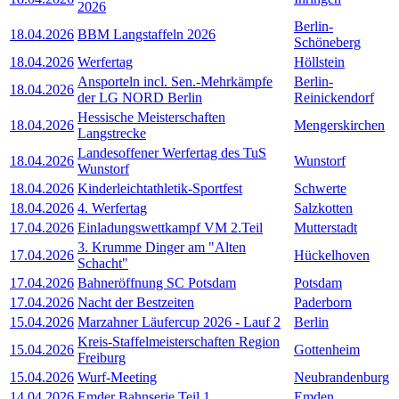
2026
Berlin-
18.04.2026
BBM Langstaffeln 2026
Schöneberg
18.04.2026
Werfertag
Höllstein
Ansporteln incl. Sen.-Mehrkämpfe
Berlin-
18.04.2026
der LG NORD Berlin
Reinickendorf
Hessische Meisterschaften
18.04.2026
Mengerskirchen
Langstrecke
Landesoffener Werfertag des TuS
18.04.2026
Wunstorf
Wunstorf
18.04.2026
Kinderleichtathletik-Sportfest
Schwerte
18.04.2026
4. Werfertag
Salzkotten
17.04.2026
Einladungswettkampf VM 2.Teil
Mutterstadt
3. Krumme Dinger am "Alten
17.04.2026
Hückelhoven
Schacht"
17.04.2026
Bahneröffnung SC Potsdam
Potsdam
17.04.2026
Nacht der Bestzeiten
Paderborn
15.04.2026
Marzahner Läufercup 2026 - Lauf 2
Berlin
Kreis-Staffelmeisterschaften Region
15.04.2026
Gottenheim
Freiburg
15.04.2026
Wurf-Meeting
Neubrandenburg
14.04.2026
Emder Bahnserie Teil 1
Emden