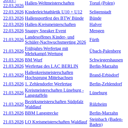
20.03
-
Hallen-Weltmeisterschaften
Toruń (Polen)
22.03.2026
22.03.2026
Kinderleichtathletik U10 + U12
Seligenstadt
22.03.2026
Hallensportfest des BTW Bünde
Bünde
22.03.2026
Hallen-Kreismeisterschaften
Halver
22.03.2026
Snappy Sneaker Event
Mengen
Landesoffenes Kinder- und
21.03.2026
Fürth
Schüler-Nachwuchsmeeting 2026
Frühjahrs-Werfertag mit
21.03.2026
Übach-Palenberg
Mehrkampf-Wertung
21.03.2026
BM Wurf
Schwiegershausen
21.03.2026
Werfertag des LAC BERLIN
Berlin-Marzahn
Hallenkreismeisterschaften
21.03.2026
Brand-Erbisdorf
Hochsprung Mittelsachsen
21.03.2026
1. Zehlendorfer Werfertag
Berlin-Zehlendorf
Kreismeisterschaften Lüneburg -
21.03.2026
Lüneburg
Langstaffeln
Bezirksmeisterschaften Südpfalz
21.03.2026
Rülzheim
Waldlauf
21.03.2026
BBM Langstrecke
Berlin-Marzahn
Steinbach (Baden-
21.03.2026
LO Kreismeisterschaften Waldlauf
Baden)