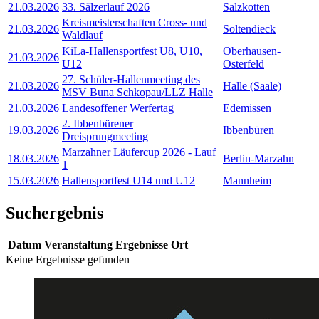
21.03.2026
33. Sälzerlauf 2026
Salzkotten
Kreismeisterschaften Cross- und
21.03.2026
Soltendieck
Waldlauf
KiLa-Hallensportfest U8, U10,
Oberhausen-
21.03.2026
U12
Osterfeld
27. Schüler-Hallenmeeting des
21.03.2026
Halle (Saale)
MSV Buna Schkopau/LLZ Halle
21.03.2026
Landesoffener Werfertag
Edemissen
2. Ibbenbürener
19.03.2026
Ibbenbüren
Dreisprungmeeting
Marzahner Läufercup 2026 - Lauf
18.03.2026
Berlin-Marzahn
1
15.03.2026
Hallensportfest U14 und U12
Mannheim
Suchergebnis
Datum
Veranstaltung
Ergebnisse
Ort
Keine Ergebnisse gefunden