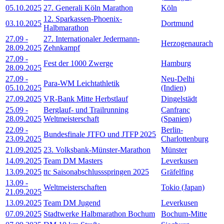
05.10.2025
27. Generali Köln Marathon
Köln
12. Sparkassen-Phoenix-
03.10.2025
Dortmund
Halbmarathon
27.09
-
27. Internationaler Jedermann-
Herzogenaurach
28.09.2025
Zehnkampf
27.09
-
Fest der 1000 Zwerge
Hamburg
28.09.2025
27.09
-
Neu-Delhi
Para-WM Leichtathletik
05.10.2025
(Indien)
27.09.2025
VR-Bank Mitte Herbstlauf
Dingelstädt
25.09
-
Berglauf- und Trailrunning
Canfranc
28.09.2025
Weltmeisterschaft
(Spanien)
22.09
-
Berlin-
Bundesfinale JTFO und JTFP 2025
23.09.2025
Charlottenburg
21.09.2025
23. Volksbank-Münster-Marathon
Münster
14.09.2025
Team DM Masters
Leverkusen
13.09.2025
ttc Saisonabschlussspringen 2025
Gräfelfing
13.09
-
Weltmeisterschaften
Tokio (Japan)
21.09.2025
13.09.2025
Team DM Jugend
Leverkusen
07.09.2025
Stadtwerke Halbmarathon Bochum
Bochum-Mitte