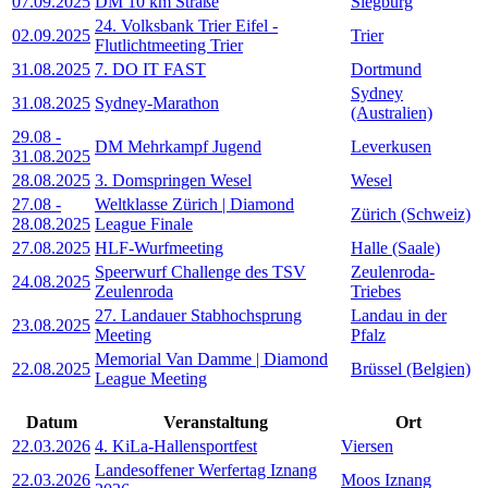
07.09.2025
DM 10 km Straße
Siegburg
24. Volksbank Trier Eifel -
02.09.2025
Trier
Flutlichtmeeting Trier
31.08.2025
7. DO IT FAST
Dortmund
Sydney
31.08.2025
Sydney-Marathon
(Australien)
29.08
-
DM Mehrkampf Jugend
Leverkusen
31.08.2025
28.08.2025
3. Domspringen Wesel
Wesel
27.08
-
Weltklasse Zürich | Diamond
Zürich (Schweiz)
28.08.2025
League Finale
27.08.2025
HLF-Wurfmeeting
Halle (Saale)
Speerwurf Challenge des TSV
Zeulenroda-
24.08.2025
Zeulenroda
Triebes
27. Landauer Stabhochsprung
Landau in der
23.08.2025
Meeting
Pfalz
Memorial Van Damme | Diamond
22.08.2025
Brüssel (Belgien)
League Meeting
Datum
Veranstaltung
Ort
22.03.2026
4. KiLa-Hallensportfest
Viersen
Landesoffener Werfertag Iznang
22.03.2026
Moos Iznang