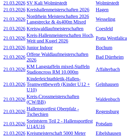
21.03.2026
SV Kali Wolmirstedt
Wolmirstedt
21.03.2026
Kreishallenmeisterschaften 2026
Hagen
Nordrhein Meisterschaften 2026
21.03.2026
Wesseling
Langstrecke & 4x400m Mixed
21.03.2026
Kreiswaldlaufmeisterschaften
Coesfeld
Kreis-Hallenmeisterschaften Hoch,
21.03.2026
Porta Westfalica
Weit und Kugel 2026
21.03.2026
Junior Indoor
Bochum
Offene Waldlaufmeisterschaften
21.03.2026
Bad Dürrheim
2026
KM Langstaffeln mixed-Staffeln
21.03.2026
Affalterbach
Stadioncross RM 10.000m
Kinderleichtathletik-Hallen-
21.03.2026
Teamwettbewerb (Kinder U12 +
Gelnhausen
U10)
Kreis-Crossmeisterschaften
21.03.2026
Waldenbuch
(CW/BB)
Hallensportfest Oberpfalz -
21.03.2026
Regensburg
Tschechien
Sprintstern Teil 2 - Hallensportfest
21.03.2026
Potsdam
U14/U16
21.03.2026
Kreismeisterschaft 5000 Meter
Eibelshausen