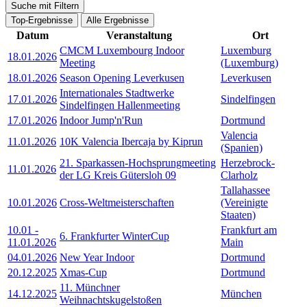
Suche mit Filtern
Top-Ergebnisse
Alle Ergebnisse
Datum
Veranstaltung
Ort
CMCM Luxembourg Indoor
Luxemburg
18.01.2026
Meeting
(Luxemburg)
18.01.2026
Season Opening Leverkusen
Leverkusen
Internationales Stadtwerke
17.01.2026
Sindelfingen
Sindelfingen Hallenmeeting
17.01.2026
Indoor Jump'n'Run
Dortmund
Valencia
11.01.2026
10K Valencia Ibercaja by Kiprun
(Spanien)
21. Sparkassen-Hochsprungmeeting
Herzebrock-
11.01.2026
der LG Kreis Gütersloh 09
Clarholz
Tallahassee
10.01.2026
Cross-Weltmeisterschaften
(Vereinigte
Staaten)
10.01
-
Frankfurt am
6. Frankfurter WinterCup
11.01.2026
Main
04.01.2026
New Year Indoor
Dortmund
20.12.2025
Xmas-Cup
Dortmund
11. Münchner
14.12.2025
München
Weihnachtskugelstoßen