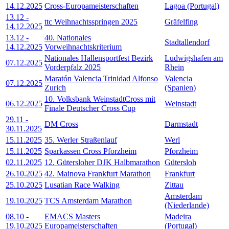
14.12.2025
Cross-Europameisterschaften
Lagoa (Portugal)
13.12
-
ttc Weihnachtsspringen 2025
Gräfelfing
14.12.2025
13.12
-
40. Nationales
Stadtallendorf
14.12.2025
Vorweihnachtskriterium
Nationales Hallensportfest Bezirk
Ludwigshafen am
07.12.2025
Vorderpfalz 2025
Rhein
Maratón Valencia Trinidad Alfonso
Valencia
07.12.2025
Zurich
(Spanien)
10. Volksbank WeinstadtCross mit
06.12.2025
Weinstadt
Finale Deutscher Cross Cup
29.11
-
DM Cross
Darmstadt
30.11.2025
15.11.2025
35. Werler Straßenlauf
Werl
15.11.2025
Sparkassen Cross Pforzheim
Pforzheim
02.11.2025
12. Gütersloher DJK Halbmarathon
Gütersloh
26.10.2025
42. Mainova Frankfurt Marathon
Frankfurt
25.10.2025
Lusatian Race Walking
Zittau
Amsterdam
19.10.2025
TCS Amsterdam Marathon
(Niederlande)
08.10
-
EMACS Masters
Madeira
19.10.2025
Europameisterschaften
(Portugal)