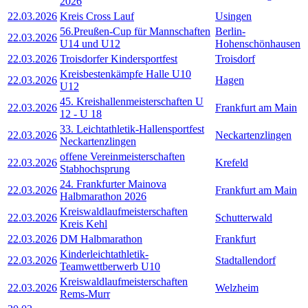
2026
22.03.2026
Kreis Cross Lauf
Usingen
56.Preußen-Cup für Mannschaften
Berlin-
22.03.2026
U14 und U12
Hohenschönhausen
22.03.2026
Troisdorfer Kindersportfest
Troisdorf
Kreisbestenkämpfe Halle U10
22.03.2026
Hagen
U12
45. Kreishallenmeisterschaften U
22.03.2026
Frankfurt am Main
12 - U 18
33. Leichtathletik-Hallensportfest
22.03.2026
Neckartenzlingen
Neckartenzlingen
offene Vereinmeisterschaften
22.03.2026
Krefeld
Stabhochsprung
24. Frankfurter Mainova
22.03.2026
Frankfurt am Main
Halbmarathon 2026
Kreiswaldlaufmeisterschaften
22.03.2026
Schutterwald
Kreis Kehl
22.03.2026
DM Halbmarathon
Frankfurt
Kinderleichtathletik-
22.03.2026
Stadtallendorf
Teamwettberwerb U10
Kreiswaldlaufmeisterschaften
22.03.2026
Welzheim
Rems-Murr