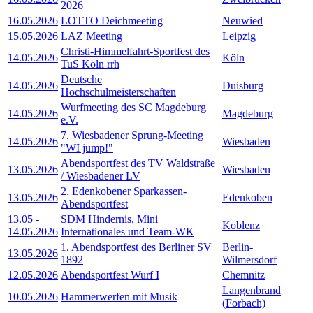
2026
16.05.2026
LOTTO Deichmeeting
Neuwied
15.05.2026
LAZ Meeting
Leipzig
Christi-Himmelfahrt-Sportfest des
14.05.2026
Köln
TuS Köln rrh
Deutsche
14.05.2026
Duisburg
Hochschulmeisterschaften
Wurfmeeting des SC Magdeburg
14.05.2026
Magdeburg
e.V.
7. Wiesbadener Sprung-Meeting
14.05.2026
Wiesbaden
"WI jump!"
Abendsportfest des TV Waldstraße
13.05.2026
Wiesbaden
/ Wiesbadener LV
2. Edenkobener Sparkassen-
13.05.2026
Edenkoben
Abendsportfest
13.05
-
SDM Hindernis, Mini
Koblenz
14.05.2026
Internationales und Team-WK
1. Abendsportfest des Berliner SV
Berlin-
13.05.2026
1892
Wilmersdorf
12.05.2026
Abendsportfest Wurf I
Chemnitz
Langenbrand
10.05.2026
Hammerwerfen mit Musik
(Forbach)