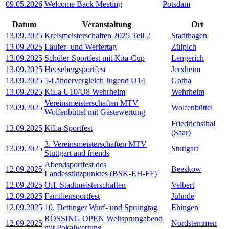
09.05.2026
Welcome Back Meeting
Potsdam
Datum
Veranstaltung
Ort
13.09.2025
Kreismeisterschaften 2025 Teil 2
Stadthagen
13.09.2025
Läufer- und Werfertag
Zülpich
13.09.2025
Schüler-Sportfest mit Kita-Cup
Lengerich
13.09.2025
Heesebergsportfest
Jerxheim
13.09.2025
5-Ländervergleich Jugend U14
Gotha
13.09.2025
KiLa U10/U8 Wehrheim
Wehrheim
Vereinsmeisterschaften MTV
13.09.2025
Wolfenbüttel
Wolfenbüttel mit Gästewertung
Friedrichsthal
13.09.2025
KiLa-Sportfest
(Saar)
3. Vereinsmeisterschaften MTV
13.09.2025
Stuttgart
Stuttgart and friends
Abendsportfest des
12.09.2025
Beeskow
Landesstützpunktes (BSK-EH-FF)
12.09.2025
Off. Stadtmeisterschaften
Velbert
12.09.2025
Familiensportfest
Jühnde
12.09.2025
10. Dettinger Wurf- und Sprungtag
Ehingen
RÖSSING OPEN Weitsprungabend
12.09.2025
Nordstemmen
mit Pokalwertung