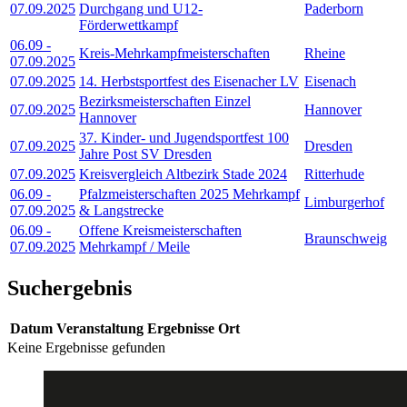
07.09.2025
Durchgang und U12-
Paderborn
Förderwettkampf
06.09
-
Kreis-Mehrkampfmeisterschaften
Rheine
07.09.2025
07.09.2025
14. Herbstsportfest des Eisenacher LV
Eisenach
Bezirksmeisterschaften Einzel
07.09.2025
Hannover
Hannover
37. Kinder- und Jugendsportfest 100
07.09.2025
Dresden
Jahre Post SV Dresden
07.09.2025
Kreisvergleich Altbezirk Stade 2024
Ritterhude
06.09
-
Pfalzmeisterschaften 2025 Mehrkampf
Limburgerhof
07.09.2025
& Langstrecke
06.09
-
Offene Kreismeisterschaften
Braunschweig
07.09.2025
Mehrkampf / Meile
Suchergebnis
Datum
Veranstaltung
Ergebnisse
Ort
Keine Ergebnisse gefunden