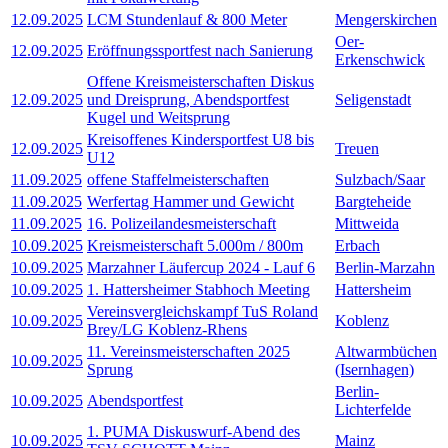
12.09.2025
LCM Stundenlauf & 800 Meter
Mengerskirchen
Oer-
12.09.2025
Eröffnungssportfest nach Sanierung
Erkenschwick
Offene Kreismeisterschaften Diskus
12.09.2025
und Dreisprung, Abendsportfest
Seligenstadt
Kugel und Weitsprung
Kreisoffenes Kindersportfest U8 bis
12.09.2025
Treuen
U12
11.09.2025
offene Staffelmeisterschaften
Sulzbach/Saar
11.09.2025
Werfertag Hammer und Gewicht
Bargteheide
11.09.2025
16. Polizeilandesmeisterschaft
Mittweida
10.09.2025
Kreismeisterschaft 5.000m / 800m
Erbach
10.09.2025
Marzahner Läufercup 2024 - Lauf 6
Berlin-Marzahn
10.09.2025
1. Hattersheimer Stabhoch Meeting
Hattersheim
Vereinsvergleichskampf TuS Roland
10.09.2025
Koblenz
Brey/LG Koblenz-Rhens
11. Vereinsmeisterschaften 2025
Altwarmbüchen
10.09.2025
Sprung
(Isernhagen)
Berlin-
10.09.2025
Abendsportfest
Lichterfelde
1. PUMA Diskuswurf-Abend des
10.09.2025
Mainz