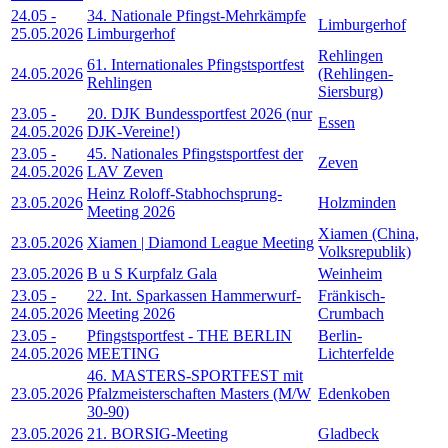
24.05
-
34. Nationale Pfingst-Mehrkämpfe
Limburgerhof
25.05.2026
Limburgerhof
Rehlingen
61. Internationales Pfingstsportfest
24.05.2026
(Rehlingen-
Rehlingen
Siersburg)
23.05
-
20. DJK Bundessportfest 2026 (nur
Essen
24.05.2026
DJK-Vereine!)
23.05
-
45. Nationales Pfingstsportfest der
Zeven
24.05.2026
LAV Zeven
Heinz Roloff-Stabhochsprung-
23.05.2026
Holzminden
Meeting 2026
Xiamen (China,
23.05.2026
Xiamen | Diamond League Meeting
Volksrepublik)
23.05.2026
B u S Kurpfalz Gala
Weinheim
23.05
-
22. Int. Sparkassen Hammerwurf-
Fränkisch-
24.05.2026
Meeting 2026
Crumbach
23.05
-
Pfingstsportfest - THE BERLIN
Berlin-
24.05.2026
MEETING
Lichterfelde
46. MASTERS-SPORTFEST mit
23.05.2026
Pfalzmeisterschaften Masters (M/W
Edenkoben
30-90)
23.05.2026
21. BORSIG-Meeting
Gladbeck