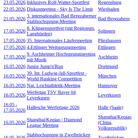
23.05.2026
Inklusives Rolf-Watter-Sportfest
Regensburg
22.05.2026
Diskusmeeting - Sky Is The Limit
Wiesbaden
3. internationales Bad Bergzaberner
21.05.2026
Bad Bergzabern
Stabhochsprung-Meeting
8. Klingensportfest (mit Regionsm.
17.05.2026
Solingen
Langhürden)
17.05.2026
35. Internationales Läufermeeting
Pliezhausen
17.05.2026
4.Ettlinger Weitsprungmeeting
Ettlingen
9. Aschheimer Hochsprungmeeting
17.05.2026
Aschheim
mit Musik
16.05.2026
Junior Jump'n'Run
Dortmund
39. Int. Ludwig-Jall-Sportfest -
16.05.2026
München
World Ranking Competition
16.05.2026
Nat. Leichtathletik-Meeting
Hannover
Werfertag TSV Bayer 04
16.05.2026
Leverkusen
Leverkusen
16.05
-
Hallesche Werfertage 2026
Halle (Saale)
17.05.2026
Shanghai/Keqiao
Shanghai/Keqiao | Diamond
16.05.2026
(China,
League Meeting
Volksrepublik)
Stabhochsprung in Zweibrücken
16.05.2026
Zweibrücken