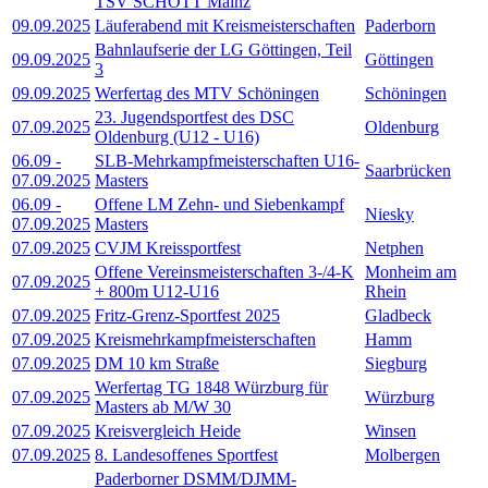
TSV SCHOTT Mainz
09.09.2025
Läuferabend mit Kreismeisterschaften
Paderborn
Bahnlaufserie der LG Göttingen, Teil
09.09.2025
Göttingen
3
09.09.2025
Werfertag des MTV Schöningen
Schöningen
23. Jugendsportfest des DSC
07.09.2025
Oldenburg
Oldenburg (U12 - U16)
06.09
-
SLB-Mehrkampfmeisterschaften U16-
Saarbrücken
07.09.2025
Masters
06.09
-
Offene LM Zehn- und Siebenkampf
Niesky
07.09.2025
Masters
07.09.2025
CVJM Kreissportfest
Netphen
Offene Vereinsmeisterschaften 3-/4-K
Monheim am
07.09.2025
+ 800m U12-U16
Rhein
07.09.2025
Fritz-Grenz-Sportfest 2025
Gladbeck
07.09.2025
Kreismehrkampfmeisterschaften
Hamm
07.09.2025
DM 10 km Straße
Siegburg
Werfertag TG 1848 Würzburg für
07.09.2025
Würzburg
Masters ab M/W 30
07.09.2025
Kreisvergleich Heide
Winsen
07.09.2025
8. Landesoffenes Sportfest
Molbergen
Paderborner DSMM/DJMM-