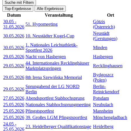
Suche mit Filtern
Top-Ergebnisse
Alle Ergebnisse
Datum
Veranstaltung
Ort
30.05
-
Götzis
51. Hypomeeting
31.05.2026
(Österreich)
Neustädt
30.05.2026
10. Neustädter Kugel-Cup
(Gerstungen)
1. Nationales Leichtathletik-
30.05.2026
Minden
Sportfest 2026
29.05.2026
Nacht von Hasbergen
Hasbergen
44. Internationales Recklinghäuser
29.05.2026
Recklinghausen
Marktplatzspringen
Bydgoszcz
29.05.2026
8th Irena Szewińska Memorial
(Polen)
Sprungabend der LG NORD
Berlin-
29.05.2026
Berlin
Reinickendorf
27.05.2026
Abendsportfest Stabhochsprung
Potsdam
25.05.2026
Nationales Stabhochsprungmeeting
Neubulach
25.05.2026
Pfingstsportfest
Mannheim
25.05.2026
39. Großes LGM Pfingstsportfest
Mönchengladbach
24.05
-
23. Heidelberger Qualifikationstage
Heidelberg
25.05.2026