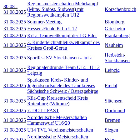
Regionsmeisterschaften Mehrkampf
30.08
-
(Mitte, Südost, Südwest) mit
Korschenbroich
31.08.2025
Regionswettkämpfen U12
31.08.2025
Sommer-Meeting
Blomberg
31.08.2025
Hessen-Finale KiLa U12
Griesheim
31.08.2025
KiLa Teamwettkampf der LG Eder
Frankenberg
3. Kinderleichtathletikwettkampf des
31.08.2025
Nauheim
Kreises Groß-Gerau
Herbstein-
31.08.2025
Sportfest SV Stockhausen - JuLa
Stockhausen
Regionalendrunde Team U14 - U 12
31.08.2025
Leipzig
Leipzig
Sparkassen Kreis- Kinder- und
31.08.2025
Jugendsportspiele des Landkreises
Freital
Sächsische Schweiz / Osterzgebirge
Kila-Cup Kreisentscheid Kreis
31.08.2025
Sittensen
Rotenburg (Wümme)
31.08.2025
7. DO IT FAST
Dortmund
Norddeutsche Meisterschaften
31.08.2025
Bremen
Hammerwurf U16/20
31.08.2025
U14 TVL Vereinsmeisterschaften
Siegen
Nordhessische Meisterschaften
31.08.2025
Bebra