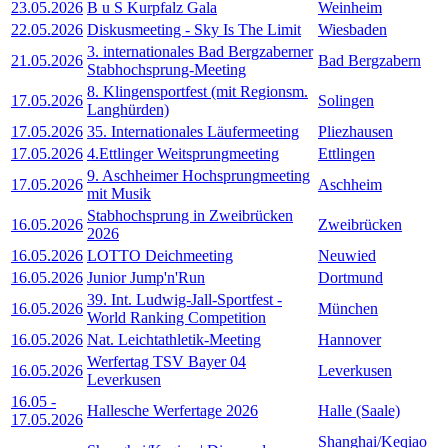
23.05.2026
B u S Kurpfalz Gala
Weinheim
22.05.2026
Diskusmeeting - Sky Is The Limit
Wiesbaden
3. internationales Bad Bergzaberner
21.05.2026
Bad Bergzabern
Stabhochsprung-Meeting
8. Klingensportfest (mit Regionsm.
17.05.2026
Solingen
Langhürden)
17.05.2026
35. Internationales Läufermeeting
Pliezhausen
17.05.2026
4.Ettlinger Weitsprungmeeting
Ettlingen
9. Aschheimer Hochsprungmeeting
17.05.2026
Aschheim
mit Musik
Stabhochsprung in Zweibrücken
16.05.2026
Zweibrücken
2026
16.05.2026
LOTTO Deichmeeting
Neuwied
16.05.2026
Junior Jump'n'Run
Dortmund
39. Int. Ludwig-Jall-Sportfest -
16.05.2026
München
World Ranking Competition
16.05.2026
Nat. Leichtathletik-Meeting
Hannover
Werfertag TSV Bayer 04
16.05.2026
Leverkusen
Leverkusen
16.05
-
Hallesche Werfertage 2026
Halle (Saale)
17.05.2026
Shanghai/Keqiao