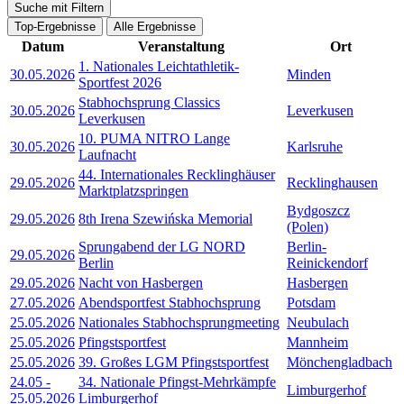
Suche mit Filtern
Top-Ergebnisse
Alle Ergebnisse
Datum
Veranstaltung
Ort
1. Nationales Leichtathletik-
30.05.2026
Minden
Sportfest 2026
Stabhochsprung Classics
30.05.2026
Leverkusen
Leverkusen
10. PUMA NITRO Lange
30.05.2026
Karlsruhe
Laufnacht
44. Internationales Recklinghäuser
29.05.2026
Recklinghausen
Marktplatzspringen
Bydgoszcz
29.05.2026
8th Irena Szewińska Memorial
(Polen)
Sprungabend der LG NORD
Berlin-
29.05.2026
Berlin
Reinickendorf
29.05.2026
Nacht von Hasbergen
Hasbergen
27.05.2026
Abendsportfest Stabhochsprung
Potsdam
25.05.2026
Nationales Stabhochsprungmeeting
Neubulach
25.05.2026
Pfingstsportfest
Mannheim
25.05.2026
39. Großes LGM Pfingstsportfest
Mönchengladbach
24.05
-
34. Nationale Pfingst-Mehrkämpfe
Limburgerhof
25.05.2026
Limburgerhof