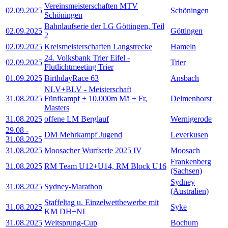
Vereinsmeisterschaften MTV
02.09.2025
Schöningen
Schöningen
Bahnlaufserie der LG Göttingen, Teil
02.09.2025
Göttingen
2
02.09.2025
Kreismeisterschaften Langstrecke
Hameln
24. Volksbank Trier Eifel -
02.09.2025
Trier
Flutlichtmeeting Trier
01.09.2025
BirthdayRace 63
Ansbach
NLV+BLV - Meisterschaft
31.08.2025
Fünfkampf + 10.000m Mä + Fr,
Delmenhorst
Masters
31.08.2025
offene LM Berglauf
Wernigerode
29.08
-
DM Mehrkampf Jugend
Leverkusen
31.08.2025
31.08.2025
Moosacher Wurfserie 2025 IV
Moosach
Frankenberg
31.08.2025
RM Team U12+U14, RM Block U16
(Sachsen)
Sydney
31.08.2025
Sydney-Marathon
(Australien)
Staffeltag u. Einzelwettbewerbe mit
31.08.2025
Syke
KM DH+NI
31.08.2025
Weitsprung-Cup
Bochum