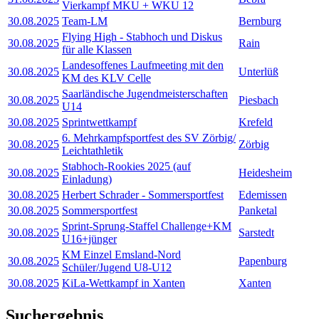
Vierkampf MKU + WKU 12
30.08.2025
Team-LM
Bernburg
Flying High - Stabhoch und Diskus
30.08.2025
Rain
für alle Klassen
Landesoffenes Laufmeeting mit den
30.08.2025
Unterlüß
KM des KLV Celle
Saarländische Jugendmeisterschaften
30.08.2025
Piesbach
U14
30.08.2025
Sprintwettkampf
Krefeld
6. Mehrkampfsportfest des SV Zörbig/
30.08.2025
Zörbig
Leichtathletik
Stabhoch-Rookies 2025 (auf
30.08.2025
Heidesheim
Einladung)
30.08.2025
Herbert Schrader - Sommersportfest
Edemissen
30.08.2025
Sommersportfest
Panketal
Sprint-Sprung-Staffel Challenge+KM
30.08.2025
Sarstedt
U16+jünger
KM Einzel Emsland-Nord
30.08.2025
Papenburg
Schüler/Jugend U8-U12
30.08.2025
KiLa-Wettkampf in Xanten
Xanten
Suchergebnis