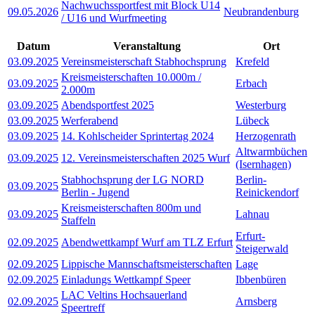
Nachwuchssportfest mit Block U14
09.05.2026
Neubrandenburg
/ U16 und Wurfmeeting
Datum
Veranstaltung
Ort
03.09.2025
Vereinsmeisterschaft Stabhochsprung
Krefeld
Kreismeisterschaften 10.000m /
03.09.2025
Erbach
2.000m
03.09.2025
Abendsportfest 2025
Westerburg
03.09.2025
Werferabend
Lübeck
03.09.2025
14. Kohlscheider Sprintertag 2024
Herzogenrath
Altwarmbüchen
03.09.2025
12. Vereinsmeisterschaften 2025 Wurf
(Isernhagen)
Stabhochsprung der LG NORD
Berlin-
03.09.2025
Berlin - Jugend
Reinickendorf
Kreismeisterschaften 800m und
03.09.2025
Lahnau
Staffeln
Erfurt-
02.09.2025
Abendwettkampf Wurf am TLZ Erfurt
Steigerwald
02.09.2025
Lippische Mannschaftsmeisterschaften
Lage
02.09.2025
Einladungs Wettkampf Speer
Ibbenbüren
LAC Veltins Hochsauerland
02.09.2025
Arnsberg
Speertreff