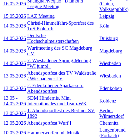
Shanghai/Keqiao | Diamond
16.05.2026
(China,
League Meeting
Volksrepublik)
15.05.2026
LAZ Meeting
Leipzig
Christi-Himmelfahrt-Sportfest des
14.05.2026
Köln
TuS Köln rrh
Deutsche
14.05.2026
Duisburg
Hochschulmeisterschaften
Wurfmeeting des SC Magdeburg
14.05.2026
Magdeburg
e.V.
7. Wiesbadener Sprung-Meeting
14.05.2026
Wiesbaden
"WI jump!"
Abendsportfest des TV Waldstraße
13.05.2026
Wiesbaden
/ Wiesbadener LV
2. Edenkobener Sparkassen-
13.05.2026
Edenkoben
Abendsportfest
13.05
-
SDM Hindernis, Mini
Koblenz
14.05.2026
Internationales und Team-WK
1. Abendsportfest des Berliner SV
Berlin-
13.05.2026
1892
Wilmersdorf
12.05.2026
Abendsportfest Wurf I
Chemnitz
Langenbrand
10.05.2026
Hammerwerfen mit Musik
(Forbach)