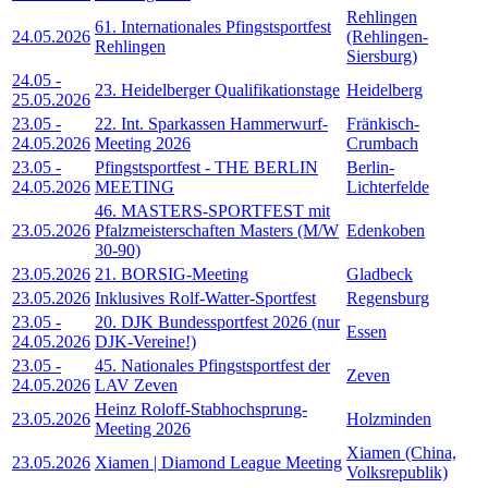
Rehlingen
61. Internationales Pfingstsportfest
24.05.2026
(Rehlingen-
Rehlingen
Siersburg)
24.05
-
23. Heidelberger Qualifikationstage
Heidelberg
25.05.2026
23.05
-
22. Int. Sparkassen Hammerwurf-
Fränkisch-
24.05.2026
Meeting 2026
Crumbach
23.05
-
Pfingstsportfest - THE BERLIN
Berlin-
24.05.2026
MEETING
Lichterfelde
46. MASTERS-SPORTFEST mit
23.05.2026
Pfalzmeisterschaften Masters (M/W
Edenkoben
30-90)
23.05.2026
21. BORSIG-Meeting
Gladbeck
23.05.2026
Inklusives Rolf-Watter-Sportfest
Regensburg
23.05
-
20. DJK Bundessportfest 2026 (nur
Essen
24.05.2026
DJK-Vereine!)
23.05
-
45. Nationales Pfingstsportfest der
Zeven
24.05.2026
LAV Zeven
Heinz Roloff-Stabhochsprung-
23.05.2026
Holzminden
Meeting 2026
Xiamen (China,
23.05.2026
Xiamen | Diamond League Meeting
Volksrepublik)