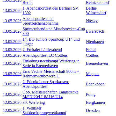
13.05.2026
Berlin
Reinickendorf
1. Abendsportfest des Berliner SV
Berlin-
13.05.2026
1892
Wilmersdorf
Abendsportfest mit
13.05.2026
Niesky
Sportzeichenabnahme
Sprinterabend und Mittelstrecken-Cup
13.05.2026
Ewersbach
800
14. BO Juniors Sprintcup U14 und
13.05.2026
Nienhagen
jünger
13.05.2026
7. Freitaler Läuferabend
Freital
13.05.2026
Abendsportfest LC Cottbus
Cottbus
Einladungswettkampf Werfertag in
13.05.2026
Bremerhaven
Serie in Bremerhaven
Ems-Vechte-Meisterschaft 800m +
13.05.2026
Meppen
Rahmenwettbewerb L
2. Edenkobener Sparkassen-
13.05.2026
Edenkoben
Abendsportfest
Obb. Meisterschaften Langstrecke
13.05.2026
Poing
M/F/U20/U18/U16/U14
12.05.2026
80. Werfertag
Bergkamen
1. Weißiger
12.05.2026
Dresden
Stabhochsprungwettkampf