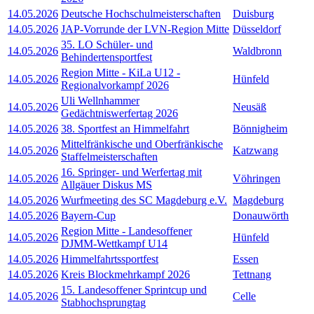
14.05.2026
Deutsche Hochschulmeisterschaften
Duisburg
14.05.2026
JAP-Vorrunde der LVN-Region Mitte
Düsseldorf
35. LO Schüler- und
14.05.2026
Waldbronn
Behindertensportfest
Region Mitte - KiLa U12 -
14.05.2026
Hünfeld
Regionalvorkampf 2026
Uli Wellnhammer
14.05.2026
Neusäß
Gedächtniswerfertag 2026
14.05.2026
38. Sportfest an Himmelfahrt
Bönnigheim
Mittelfränkische und Oberfränkische
14.05.2026
Katzwang
Staffelmeisterschaften
16. Springer- und Werfertag mit
14.05.2026
Vöhringen
Allgäuer Diskus MS
14.05.2026
Wurfmeeting des SC Magdeburg e.V.
Magdeburg
14.05.2026
Bayern-Cup
Donauwörth
Region Mitte - Landesoffener
14.05.2026
Hünfeld
DJMM-Wettkampf U14
14.05.2026
Himmelfahrtssportfest
Essen
14.05.2026
Kreis Blockmehrkampf 2026
Tettnang
15. Landesoffener Sprintcup und
14.05.2026
Celle
Stabhochsprungtag