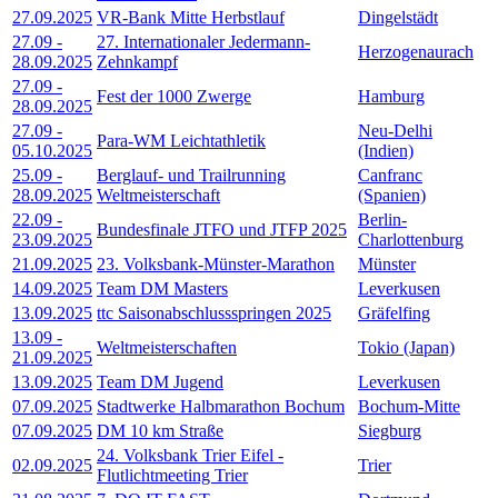
27.09.2025
VR-Bank Mitte Herbstlauf
Dingelstädt
27.09
-
27. Internationaler Jedermann-
Herzogenaurach
28.09.2025
Zehnkampf
27.09
-
Fest der 1000 Zwerge
Hamburg
28.09.2025
27.09
-
Neu-Delhi
Para-WM Leichtathletik
05.10.2025
(Indien)
25.09
-
Berglauf- und Trailrunning
Canfranc
28.09.2025
Weltmeisterschaft
(Spanien)
22.09
-
Berlin-
Bundesfinale JTFO und JTFP 2025
23.09.2025
Charlottenburg
21.09.2025
23. Volksbank-Münster-Marathon
Münster
14.09.2025
Team DM Masters
Leverkusen
13.09.2025
ttc Saisonabschlussspringen 2025
Gräfelfing
13.09
-
Weltmeisterschaften
Tokio (Japan)
21.09.2025
13.09.2025
Team DM Jugend
Leverkusen
07.09.2025
Stadtwerke Halbmarathon Bochum
Bochum-Mitte
07.09.2025
DM 10 km Straße
Siegburg
24. Volksbank Trier Eifel -
02.09.2025
Trier
Flutlichtmeeting Trier