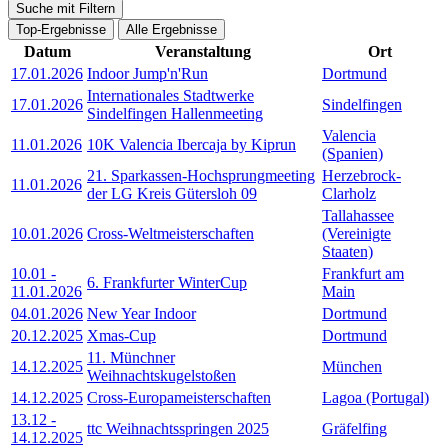
Suche mit Filtern
Top-Ergebnisse
Alle Ergebnisse
Datum
Veranstaltung
Ort
17.01.2026
Indoor Jump'n'Run
Dortmund
Internationales Stadtwerke
17.01.2026
Sindelfingen
Sindelfingen Hallenmeeting
Valencia
11.01.2026
10K Valencia Ibercaja by Kiprun
(Spanien)
21. Sparkassen-Hochsprungmeeting
Herzebrock-
11.01.2026
der LG Kreis Gütersloh 09
Clarholz
Tallahassee
10.01.2026
Cross-Weltmeisterschaften
(Vereinigte
Staaten)
10.01
-
Frankfurt am
6. Frankfurter WinterCup
11.01.2026
Main
04.01.2026
New Year Indoor
Dortmund
20.12.2025
Xmas-Cup
Dortmund
11. Münchner
14.12.2025
München
Weihnachtskugelstoßen
14.12.2025
Cross-Europameisterschaften
Lagoa (Portugal)
13.12
-
ttc Weihnachtsspringen 2025
Gräfelfing
14.12.2025