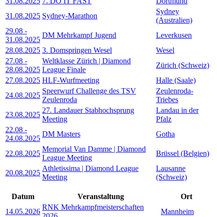
31.08.2025
7. DO IT FAST
Dortmund
Sydney
31.08.2025
Sydney-Marathon
(Australien)
29.08
-
DM Mehrkampf Jugend
Leverkusen
31.08.2025
28.08.2025
3. Domspringen Wesel
Wesel
27.08
-
Weltklasse Zürich | Diamond
Zürich (Schweiz)
28.08.2025
League Finale
27.08.2025
HLF-Wurfmeeting
Halle (Saale)
Speerwurf Challenge des TSV
Zeulenroda-
24.08.2025
Zeulenroda
Triebes
27. Landauer Stabhochsprung
Landau in der
23.08.2025
Meeting
Pfalz
22.08
-
DM Masters
Gotha
24.08.2025
Memorial Van Damme | Diamond
22.08.2025
Brüssel (Belgien)
League Meeting
Athletissima | Diamond League
Lausanne
20.08.2025
Meeting
(Schweiz)
Datum
Veranstaltung
Ort
RNK Mehrkampfmeisterschaften
14.05.2026
Mannheim
2026