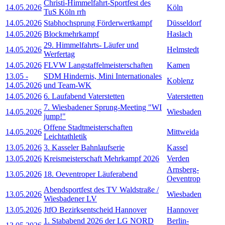
Christi-Himmelfahrt-Sportfest des
14.05.2026
Köln
TuS Köln rrh
14.05.2026
Stabhochsprung Förderwertkampf
Düsseldorf
14.05.2026
Blockmehrkampf
Haslach
29. Himmelfahrts- Läufer und
14.05.2026
Helmstedt
Werfertag
14.05.2026
FLVW Langstaffelmeisterschaften
Kamen
13.05
-
SDM Hindernis, Mini Internationales
Koblenz
14.05.2026
und Team-WK
14.05.2026
6. Laufabend Vaterstetten
Vaterstetten
7. Wiesbadener Sprung-Meeting "WI
14.05.2026
Wiesbaden
jump!"
Offene Stadtmeisterschaften
14.05.2026
Mittweida
Leichtathletik
13.05.2026
3. Kasseler Bahnlaufserie
Kassel
13.05.2026
Kreismeisterschaft Mehrkampf 2026
Verden
Arnsberg-
13.05.2026
18. Oeventroper Läuferabend
Oeventrop
Abendsportfest des TV Waldstraße /
13.05.2026
Wiesbaden
Wiesbadener LV
13.05.2026
JtfO Bezirksentscheid Hannover
Hannover
1. Stababend 2026 der LG NORD
Berlin-