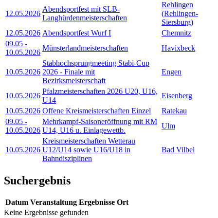
Rehlingen
Abendsportfest mit SLB-
12.05.2026
(Rehlingen-
Langhürdenmeisterschaften
Siersburg)
12.05.2026
Abendsportfest Wurf I
Chemnitz
09.05
-
Münsterlandmeisterschaften
Havixbeck
10.05.2026
Stabhochsprungmeeting Stabi-Cup
10.05.2026
2026 - Finale mit
Engen
Bezirksmeisterschaft
Pfalzmeisterschaften 2026 U20, U16,
10.05.2026
Eisenberg
U14
10.05.2026
Offene Kreismeisterschaften Einzel
Ratekau
09.05
-
Mehrkampf-Saisoneröffnung mit RM
Ulm
10.05.2026
U14, U16 u. Einlagewettb.
Kreismeisterschaften Wetterau
10.05.2026
U12/U14 sowie U16/U18 in
Bad Vilbel
Bahndisziplinen
Suchergebnis
Datum
Veranstaltung
Ergebnisse
Ort
Keine Ergebnisse gefunden