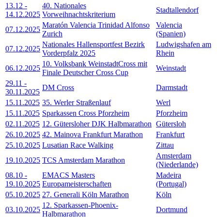
13.12
-
40. Nationales
Stadtallendorf
14.12.2025
Vorweihnachtskriterium
Maratón Valencia Trinidad Alfonso
Valencia
07.12.2025
Zurich
(Spanien)
Nationales Hallensportfest Bezirk
Ludwigshafen am
07.12.2025
Vorderpfalz 2025
Rhein
10. Volksbank WeinstadtCross mit
06.12.2025
Weinstadt
Finale Deutscher Cross Cup
29.11
-
DM Cross
Darmstadt
30.11.2025
15.11.2025
35. Werler Straßenlauf
Werl
15.11.2025
Sparkassen Cross Pforzheim
Pforzheim
02.11.2025
12. Gütersloher DJK Halbmarathon
Gütersloh
26.10.2025
42. Mainova Frankfurt Marathon
Frankfurt
25.10.2025
Lusatian Race Walking
Zittau
Amsterdam
19.10.2025
TCS Amsterdam Marathon
(Niederlande)
08.10
-
EMACS Masters
Madeira
19.10.2025
Europameisterschaften
(Portugal)
05.10.2025
27. Generali Köln Marathon
Köln
12. Sparkassen-Phoenix-
03.10.2025
Dortmund
Halbmarathon