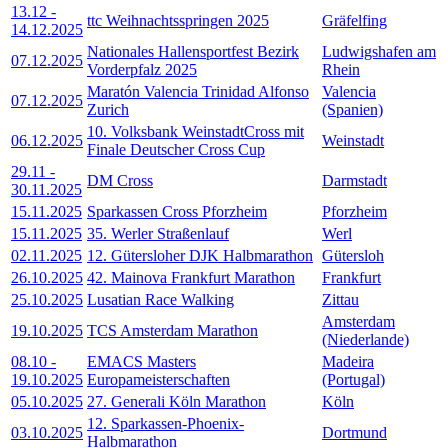
13.12
-
ttc Weihnachtsspringen 2025
Gräfelfing
14.12.2025
Nationales Hallensportfest Bezirk
Ludwigshafen am
07.12.2025
Vorderpfalz 2025
Rhein
Maratón Valencia Trinidad Alfonso
Valencia
07.12.2025
Zurich
(Spanien)
10. Volksbank WeinstadtCross mit
06.12.2025
Weinstadt
Finale Deutscher Cross Cup
29.11
-
DM Cross
Darmstadt
30.11.2025
15.11.2025
Sparkassen Cross Pforzheim
Pforzheim
15.11.2025
35. Werler Straßenlauf
Werl
02.11.2025
12. Gütersloher DJK Halbmarathon
Gütersloh
26.10.2025
42. Mainova Frankfurt Marathon
Frankfurt
25.10.2025
Lusatian Race Walking
Zittau
Amsterdam
19.10.2025
TCS Amsterdam Marathon
(Niederlande)
08.10
-
EMACS Masters
Madeira
19.10.2025
Europameisterschaften
(Portugal)
05.10.2025
27. Generali Köln Marathon
Köln
12. Sparkassen-Phoenix-
03.10.2025
Dortmund
Halbmarathon