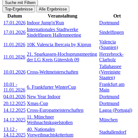
Suche mit Filtern
Top-Ergebnisse
Alle Ergebnisse
Datum
Veranstaltung
Ort
17.01.2026
Indoor Jump'n'Run
Dortmund
Internationales Stadtwerke
17.01.2026
Sindelfingen
Sindelfingen Hallenmeeting
Valencia
11.01.2026
10K Valencia Ibercaja by Kiprun
(Spanien)
21. Sparkassen-Hochsprungmeeting
Herzebrock-
11.01.2026
der LG Kreis Gütersloh 09
Clarholz
Tallahassee
10.01.2026
Cross-Weltmeisterschaften
(Vereinigte
Staaten)
10.01
-
Frankfurt am
6. Frankfurter WinterCup
11.01.2026
Main
04.01.2026
New Year Indoor
Dortmund
20.12.2025
Xmas-Cup
Dortmund
14.12.2025
Cross-Europameisterschaften
Lagoa (Portugal)
11. Münchner
14.12.2025
München
Weihnachtskugelstoßen
13.12
-
40. Nationales
Stadtallendorf
14.12.2025
Vorweihnachtskriterium