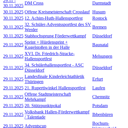
29.11
-
DM Cross
Darmstadt
30.11.2025
30.11.2025
Offene Kreismeisterschaft Crosslauf
Husum
30.11.2025
12. Achim-Huth-Hallensportfest
Rostock
32. Schüler-Adventssportfest des SV
30.11.2025
Bremen
Werder
30.11.2025
Stabhochsprung Förderwettkampf
Düsseldorf
Sprint + Hürdensprint +
29.11.2025
Baunatal
Kugelstoßen in der Halle
XVI. Dr. Friedrich-Stracke-
29.11.2025
Melsungen
Hallensportfest
34. Schülerhallensportfest - ASC
29.11.2025
Düsseldorf
Düsseldorf
Landesfinale Kinderleichtathletik
29.11.2025
Erfurt
Thüringen
29.11.2025
21. Rupertiwinkel Hallensportfest
Laufen
Offene Stadtmeisterschaft
29.11.2025
Chemnitz
Mehrkampf
29.11.2025
20. Stützpunktpokal
Potsdam
Volksbank Hallen-Förderwettkampf
29.11.2025
Ibbenbüren
/ Talentiade
Bochum-
29.11.2025
Adventscup