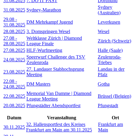
31.08.2025
7. DO IT FAST
Dortmund
Sydney
31.08.2025
Sydney-Marathon
(Australien)
29.08
-
DM Mehrkampf Jugend
Leverkusen
31.08.2025
28.08.2025
3. Domspringen Wesel
Wesel
27.08
-
Weltklasse Zürich | Diamond
Zürich (Schweiz)
28.08.2025
League Finale
27.08.2025
HLF-Wurfmeeting
Halle (Saale)
Speerwurf Challenge des TSV
Zeulenroda-
24.08.2025
Zeulenroda
Triebes
27. Landauer Stabhochsprung
Landau in der
23.08.2025
Meeting
Pfalz
22.08
-
DM Masters
Gotha
24.08.2025
Memorial Van Damme | Diamond
22.08.2025
Brüssel (Belgien)
League Meeting
20.08.2025
Pfungstädter Abendsportfest
Pfungstadt
Datum
Veranstaltung
Ort
32. Hallensportfest des Kreises
Frankfurt am
30.11.2025
Frankfurt am Main am 30.11.2025
Main