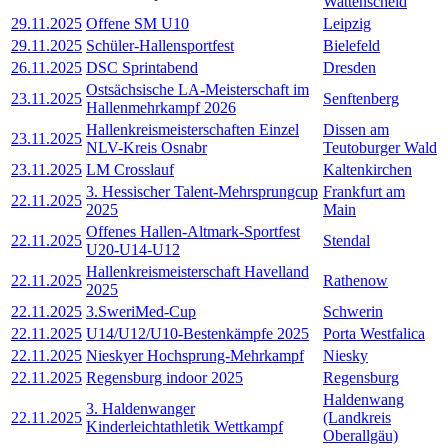
Wattenscheid
29.11.2025
Offene SM U10
Leipzig
29.11.2025
Schüler-Hallensportfest
Bielefeld
26.11.2025
DSC Sprintabend
Dresden
Ostsächsische LA-Meisterschaft im
23.11.2025
Senftenberg
Hallenmehrkampf 2026
Hallenkreismeisterschaften Einzel
Dissen am
23.11.2025
NLV-Kreis Osnabr
Teutoburger Wald
23.11.2025
LM Crosslauf
Kaltenkirchen
3. Hessischer Talent-Mehrsprungcup
Frankfurt am
22.11.2025
2025
Main
Offenes Hallen-Altmark-Sportfest
22.11.2025
Stendal
U20-U14-U12
Hallenkreismeisterschaft Havelland
22.11.2025
Rathenow
2025
22.11.2025
3.SweriMed-Cup
Schwerin
22.11.2025
U14/U12/U10-Bestenkämpfe 2025
Porta Westfalica
22.11.2025
Nieskyer Hochsprung-Mehrkampf
Niesky
22.11.2025
Regensburg indoor 2025
Regensburg
Haldenwang
3. Haldenwanger
22.11.2025
(Landkreis
Kinderleichtathletik Wettkampf
Oberallgäu)