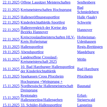
22.11.2025
Offene Lausitzer Meisterschaften
Senftenberg
Bad
22.11.2025
Kreismeisterschaften Hochsprung
Schmiedeberg
22.11.2025
Halleneröffnungssportfest
Halle (Saale)
22.11.2025
Kinderleichtathletik-Sportfest
Schwerte
Hallenvergleich der Kreise des
22.11.2025
Hannover
Bezirks Hannover
Kreiscrosslaufmeisterschaften HLV-
Hofgeismar-
22.11.2025
Kreis Hofgeismar
Udenhausen
19.11.2025
Hallensportfest
Regis-Breitingen
19.11.2025
Abendsportfest
Magdeburg
Landesoffene Crosslauf-
16.11.2025
Mölln
Kreismeisterschaft 2025
10. Bad Harzburger Hallensportfest
16.11.2025
Bad Harzburg
der Kinderleichtathletik
15.11.2025
Sparkassen Cross Pforzheim
Pforzheim
Hochsprung +Weitsprung +
15.11.2025
Nordhessische Hallenmeisterschaft
Baunatal
Dreisprung
Regionales
Erfurt-
15.11.2025
Hallenmeeting/Hallengehen
Steigerwald
15.11.2025
33. Schüler-Hallensportfest
Langgöns