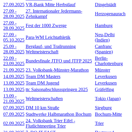
27.09.2025
VR-Bank Mitte Herbstlauf
Dingelstädt
27.09
-
27. Internationaler Jedermann-
Herzogenaurach
28.09.2025
Zehnkampf
27.09
-
Fest der 1000 Zwerge
Hamburg
28.09.2025
27.09
-
Neu-Delhi
Para-WM Leichtathletik
05.10.2025
(Indien)
25.09
-
Berglauf- und Trailrunning
Canfranc
28.09.2025
Weltmeisterschaft
(Spanien)
22.09
-
Berlin-
Bundesfinale JTFO und JTFP 2025
23.09.2025
Charlottenburg
21.09.2025
23. Volksbank-Münster-Marathon
Münster
14.09.2025
Team DM Masters
Leverkusen
13.09.2025
Team DM Jugend
Leverkusen
13.09.2025
ttc Saisonabschlussspringen 2025
Gräfelfing
13.09
-
Weltmeisterschaften
Tokio (Japan)
21.09.2025
07.09.2025
DM 10 km Straße
Siegburg
07.09.2025
Stadtwerke Halbmarathon Bochum
Bochum-Mitte
24. Volksbank Trier Eifel -
02.09.2025
Trier
Flutlichtmeeting Trier