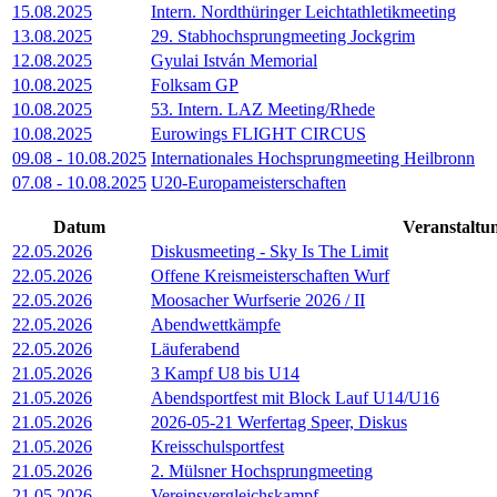
15.08.2025
Intern. Nordthüringer Leichtathletikmeeting
13.08.2025
29. Stabhochsprungmeeting Jockgrim
12.08.2025
Gyulai István Memorial
10.08.2025
Folksam GP
10.08.2025
53. Intern. LAZ Meeting/Rhede
10.08.2025
Eurowings FLIGHT CIRCUS
09.08
-
10.08.2025
Internationales Hochsprungmeeting Heilbronn
07.08
-
10.08.2025
U20-Europameisterschaften
Datum
Veranstaltu
22.05.2026
Diskusmeeting - Sky Is The Limit
22.05.2026
Offene Kreismeisterschaften Wurf
22.05.2026
Moosacher Wurfserie 2026 / II
22.05.2026
Abendwettkämpfe
22.05.2026
Läuferabend
21.05.2026
3 Kampf U8 bis U14
21.05.2026
Abendsportfest mit Block Lauf U14/U16
21.05.2026
2026-05-21 Werfertag Speer, Diskus
21.05.2026
Kreisschulsportfest
21.05.2026
2. Mülsner Hochsprungmeeting
21.05.2026
Vereinsvergleichskampf