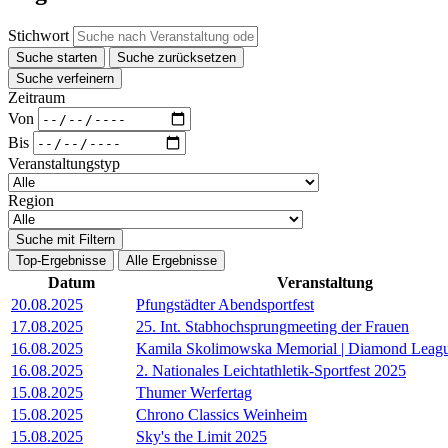
Stichwort
Suche starten
Suche zurücksetzen
Suche verfeinern
Zeitraum
Von
Bis
Veranstaltungstyp
Region
Suche mit Filtern
Top-Ergebnisse
Alle Ergebnisse
Datum
Veranstaltung
20.08.2025
Pfungstädter Abendsportfest
17.08.2025
25. Int. Stabhochsprungmeeting der Frauen
16.08.2025
Kamila Skolimowska Memorial | Diamond Leag
16.08.2025
2. Nationales Leichtathletik-Sportfest 2025
15.08.2025
Thumer Werfertag
15.08.2025
Chrono Classics Weinheim
15.08.2025
Sky's the Limit 2025