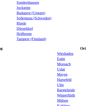
Sondershausen
Jockgrim
Budapest (Ungarn)
Sollentuna (Schweden)
Rhede
Düsseldorf
Heilbronn
Tampere (Finnland)
ng
Ort
Wiesbaden
Eutin
Moosach
Uslar
Mayen
Harsefeld
Ulm
Bargteheide
Wipperfürth
Mülsen
Koblenz