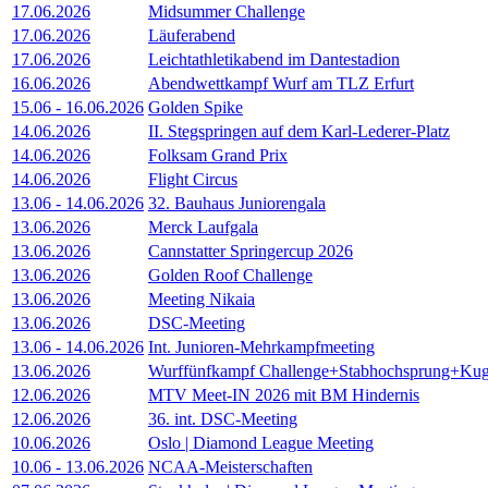
17.06.2026
Midsummer Challenge
17.06.2026
Läuferabend
17.06.2026
Leichtathletikabend im Dantestadion
16.06.2026
Abendwettkampf Wurf am TLZ Erfurt
15.06
-
16.06.2026
Golden Spike
14.06.2026
II. Stegspringen auf dem Karl-Lederer-Platz
14.06.2026
Folksam Grand Prix
14.06.2026
Flight Circus
13.06
-
14.06.2026
32. Bauhaus Juniorengala
13.06.2026
Merck Laufgala
13.06.2026
Cannstatter Springercup 2026
13.06.2026
Golden Roof Challenge
13.06.2026
Meeting Nikaia
13.06.2026
DSC-Meeting
13.06
-
14.06.2026
Int. Junioren-Mehrkampfmeeting
13.06.2026
Wurffünfkampf Challenge+Stabhochsprung+Kug
12.06.2026
MTV Meet-IN 2026 mit BM Hindernis
12.06.2026
36. int. DSC-Meeting
10.06.2026
Oslo | Diamond League Meeting
10.06
-
13.06.2026
NCAA-Meisterschaften