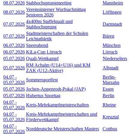
08.07.2026
Stabhochsprungmeeting
Mannheim
Vereinsinterner Wurfnachmittag
08.07.2026
Löffingen
Senioren 2026
4x400m Staffelquali und
07.07.2026
Darmstadt
Stabhochsprung
Stadtmeisterschaften der Schulen
07.07.2026
Büren
Leichtathletik
06.07.2026
Speerabend
München
06.07.2026
KiLa-Cup Lörrach
Lörrach
05.07.2026
Quali-Wettkampf
Niederselters
RM Achalm (U14+U16) und KM
05.07.2026
Albstadt
ZAK (U12-Aktive)
04.07
-
Berlin-
Sommersportfest
05.07.2026
Marzahn
05.07.2026
Jochen-Appenrodt-Pokal (JAP)
Essen
05.07.2026
Hubertus Sporttag
Berlin
04.07
-
Kreis-Mehrkampfmeisterschaften
Rheine
05.07.2026
04.07
-
Kreis-Mehrkampfmeisterschaften und
Kreuztal
05.07.2026
Förderwettkampf
04.07
-
Norddeutsche Meisterschaften Masters
Cottbus
05.07.2026