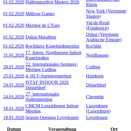
01.02.2026
Hallensportfest Masters 2026
Rhein
New York (Vereinigte
01.02.2026
Millrose Games
Staaten)
Val-de-Reuil
01.02.2026
Meeting de L'Eure
(Frankreich)
Dubai (Vereinigte
01.02.2026
Dubai-Marathon
Arabische Emirate)
01.02.2026
Rochlitzer Kugelstoßmeeting
Rochlitz
17. Intern. Nordhausen Indoor
31.01.2026
Nordhausen
Kugelstoßen
22. Internationales Springer-
28.01.2026
Cottbus
Meeting Cottbus
25.01.2026
4. HLV-Springermeeting
Hamburg
ISTAF INDOOR 2026
24.01.2026
Düsseldorf
Düsseldorf
27. Internationales
24.01.2026
Chemnitz
Hallenmeeting
CMCM Luxembourg Indoor
Luxemburg
18.01.2026
Meeting
(Luxemburg)
18.01.2026
Season Opening Leverkusen
Leverkusen
Datum
Veranstaltung
Ort