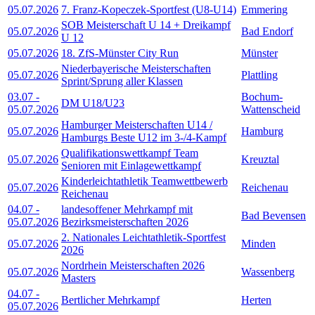
05.07.2026
7. Franz-Kopeczek-Sportfest (U8-U14)
Emmering
SOB Meisterschaft U 14 + Dreikampf
05.07.2026
Bad Endorf
U 12
05.07.2026
18. ZfS-Münster City Run
Münster
Niederbayerische Meisterschaften
05.07.2026
Plattling
Sprint/Sprung aller Klassen
03.07
-
Bochum-
DM U18/U23
05.07.2026
Wattenscheid
Hamburger Meisterschaften U14 /
05.07.2026
Hamburg
Hamburgs Beste U12 im 3-/4-Kampf
Qualifikationswettkampf Team
05.07.2026
Kreuztal
Senioren mit Einlagewettkampf
Kinderleichtathletik Teamwettbewerb
05.07.2026
Reichenau
Reichenau
04.07
-
landesoffener Mehrkampf mit
Bad Bevensen
05.07.2026
Bezirksmeisterschaften 2026
2. Nationales Leichtathletik-Sportfest
05.07.2026
Minden
2026
Nordrhein Meisterschaften 2026
05.07.2026
Wassenberg
Masters
04.07
-
Bertlicher Mehrkampf
Herten
05.07.2026