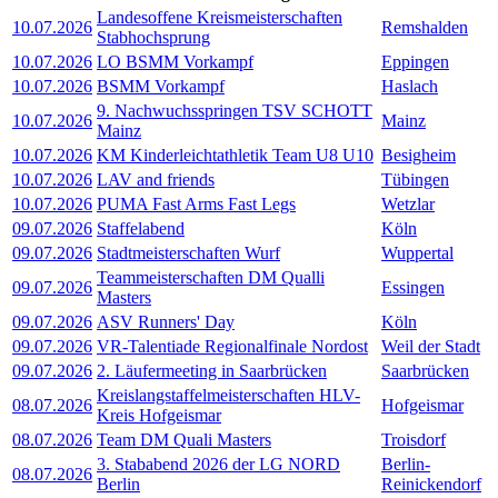
Landesoffene Kreismeisterschaften
10.07.2026
Remshalden
Stabhochsprung
10.07.2026
LO BSMM Vorkampf
Eppingen
10.07.2026
BSMM Vorkampf
Haslach
9. Nachwuchsspringen TSV SCHOTT
10.07.2026
Mainz
Mainz
10.07.2026
KM Kinderleichtathletik Team U8 U10
Besigheim
10.07.2026
LAV and friends
Tübingen
10.07.2026
PUMA Fast Arms Fast Legs
Wetzlar
09.07.2026
Staffelabend
Köln
09.07.2026
Stadtmeisterschaften Wurf
Wuppertal
Teammeisterschaften DM Qualli
09.07.2026
Essingen
Masters
09.07.2026
ASV Runners' Day
Köln
09.07.2026
VR-Talentiade Regionalfinale Nordost
Weil der Stadt
09.07.2026
2. Läufermeeting in Saarbrücken
Saarbrücken
Kreislangstaffelmeisterschaften HLV-
08.07.2026
Hofgeismar
Kreis Hofgeismar
08.07.2026
Team DM Quali Masters
Troisdorf
3. Stababend 2026 der LG NORD
Berlin-
08.07.2026
Berlin
Reinickendorf