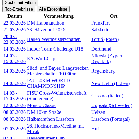
Suche mit Filtern
Top-Ergebnisse
Alle Ergebnisse
Datum
Veranstaltung
Ort
22.03.2026
DM Halbmarathon
Frankfurt
21.03.2026
33. Sälzerlauf 2026
Salzkotten
20.03
-
Hallen-Weltmeisterschaften
Toruń (Polen)
22.03.2026
14.03.2026
Indoor Team Challenge U18
Dortmund
14.03
-
Nikosia (Zypern,
EA-Wurf-Cup
15.03.2026
Republik)
Südd. und Bayer. Langstrecken
14.03.2026
Regensburg
Meisterschaften 10.000m
IAU 50KM WORLD
14.03.2026
New Delhi (Indien)
CHAMPIONSHIP
14.03
-
FISU Cross-Weltmeisterschaft
Cassino (Italien)
15.03.2026
(Studierende)
12.03.2026
Mondo Classic
Uppsala (Schweden)
08.03.2026
DM 10km Straße
Uelzen
08.03.2026
Halbmarathon Lissabon
Lissabon (Portugal)
26. Hochsprung-Meeting mit
07.03.2026
Hof
Musik
07.03
-
Hallenstürmer-Cup