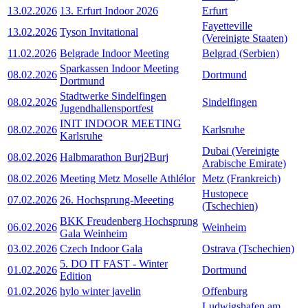
13.02.2026
13. Erfurt Indoor 2026
Erfurt
Fayetteville
13.02.2026
Tyson Invitational
(Vereinigte Staaten)
11.02.2026
Belgrade Indoor Meeting
Belgrad (Serbien)
Sparkassen Indoor Meeting
08.02.2026
Dortmund
Dortmund
Stadtwerke Sindelfingen
08.02.2026
Sindelfingen
Jugendhallensportfest
INIT INDOOR MEETING
08.02.2026
Karlsruhe
Karlsruhe
Dubai (Vereinigte
08.02.2026
Halbmarathon Burj2Burj
Arabische Emirate)
08.02.2026
Meeting Metz Moselle Athlélor
Metz (Frankreich)
Hustopece
07.02.2026
26. Hochsprung-Meeeting
(Tschechien)
BKK Freudenberg Hochsprung
06.02.2026
Weinheim
Gala Weinheim
03.02.2026
Czech Indoor Gala
Ostrava (Tschechien)
5. DO IT FAST - Winter
01.02.2026
Dortmund
Edition
01.02.2026
hylo winter javelin
Offenburg
Ludwigshafen am