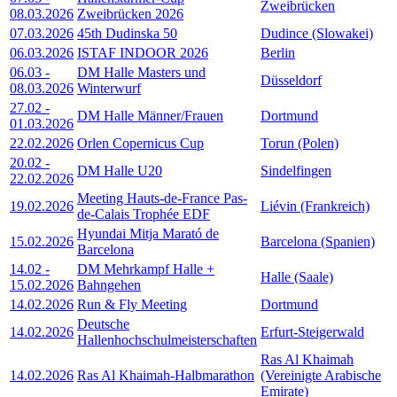
Zweibrücken
08.03.2026
Zweibrücken 2026
07.03.2026
45th Dudinska 50
Dudince (Slowakei)
06.03.2026
ISTAF INDOOR 2026
Berlin
06.03
-
DM Halle Masters und
Düsseldorf
08.03.2026
Winterwurf
27.02
-
DM Halle Männer/Frauen
Dortmund
01.03.2026
22.02.2026
Orlen Copernicus Cup
Torun (Polen)
20.02
-
DM Halle U20
Sindelfingen
22.02.2026
Meeting Hauts-de-France Pas-
19.02.2026
Liévin (Frankreich)
de-Calais Trophée EDF
Hyundai Mitja Marató de
15.02.2026
Barcelona (Spanien)
Barcelona
14.02
-
DM Mehrkampf Halle +
Halle (Saale)
15.02.2026
Bahngehen
14.02.2026
Run & Fly Meeting
Dortmund
Deutsche
14.02.2026
Erfurt-Steigerwald
Hallenhochschulmeisterschaften
Ras Al Khaimah
14.02.2026
Ras Al Khaimah-Halbmarathon
(Vereinigte Arabische
Emirate)