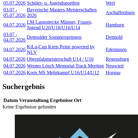
05.07.2026
Schüler- u. Jugendsportfest
Werl
03.07
-
Bayerische Masters-Meisterschaften
Aschaffenburg
05.07.2026
2026
LM Langstrecke Männer, Frauen,
04.07.2026
Hamburg
Jugend U20/U18/U16/U14
03.07
-
Detmolder Sommerspringen
Detmold
04.07.2026
KiLa-Cup Kreis Peine powered by
04.07.2026
Edemissen
NLV
04.07.2026
Oberpfalzmeisterschaft U14 / U16
Regensburg
04.07.2026
Werner Lösch Memorial Track Meeting
Neuwied
04.07.2026
Kreis MS Mehrkampf U16/U14/U12
Horgau
Suchergebnis
Datum
Veranstaltung
Ergebnisse
Ort
Keine Ergebnisse gefunden