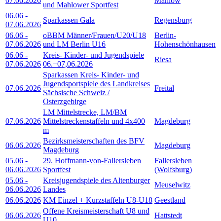
07.06.2026
Mahlow
und Mahlower Sportfest
06.06
-
Sparkassen Gala
Regensburg
07.06.2026
06.06
-
oBBM Männer/Frauen/U20/U18
Berlin-
07.06.2026
und LM Berlin U16
Hohenschönhausen
06.06
-
Kreis- Kinder- und Jugendspiele
Riesa
07.06.2026
06.+07,06.2026
Sparkassen Kreis- Kinder- und
Jugendsportspiele des Landkreises
07.06.2026
Freital
Sächsische Schweiz /
Osterzgebirge
LM Mittelstrecke, LM/BM
07.06.2026
Mittelstreckenstaffeln und 4x400
Magdeburg
m
Bezirksmeisterschaften des BFV
06.06.2026
Magdeburg
Magdeburg
05.06
-
29. Hoffmann-von-Fallersleben
Fallersleben
06.06.2026
Sportfest
(Wolfsburg)
05.06
-
Kreisjugendspiele des Altenburger
Meuselwitz
06.06.2026
Landes
06.06.2026
KM Einzel + Kurzstaffeln U8-U18
Geestland
Offene Kreismeisterschaft U8 und
06.06.2026
Hattstedt
U10