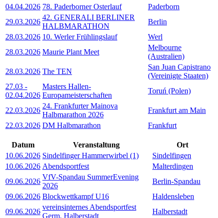
04.04.2026
78. Paderborner Osterlauf
Paderborn
42. GENERALI BERLINER
29.03.2026
Berlin
HALBMARATHON
28.03.2026
10. Werler Frühlingslauf
Werl
Melbourne
28.03.2026
Maurie Plant Meet
(Australien)
San Juan Capistrano
28.03.2026
The TEN
(Vereinigte Staaten)
27.03
-
Masters Hallen-
Toruń (Polen)
02.04.2026
Europameisterschaften
24. Frankfurter Mainova
22.03.2026
Frankfurt am Main
Halbmarathon 2026
22.03.2026
DM Halbmarathon
Frankfurt
Datum
Veranstaltung
Ort
10.06.2026
Sindelfinger Hammerwirbel (1)
Sindelfingen
10.06.2026
Abendsportfest
Malterdingen
VfV-Spandau SummerEvening
09.06.2026
Berlin-Spandau
2026
09.06.2026
Blockwettkampf U16
Haldensleben
vereinsinternes Abendsportfest
09.06.2026
Halberstadt
Germ. Halberstadt