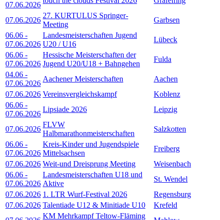
touch the clouds Festival 2026
Gräfelfing
07.06.2026
27. KURTULUS Springer-
07.06.2026
Garbsen
Meeting
06.06
-
Landesmeisterschaften Jugend
Lübeck
07.06.2026
U20 / U16
06.06
-
Hessische Meisterschaften der
Fulda
07.06.2026
Jugend U20/U18 + Bahngehen
04.06
-
Aachener Meisterschaften
Aachen
07.06.2026
07.06.2026
Vereinsvergleichskampf
Koblenz
06.06
-
Lipsiade 2026
Leipzig
07.06.2026
FLVW
07.06.2026
Salzkotten
Halbmarathonmeisterschaften
06.06
-
Kreis-Kinder und Jugendspiele
Freiberg
07.06.2026
Mittelsachsen
07.06.2026
Weit-und Dreisprung Meeting
Weisenbach
06.06
-
Landesmeisterschaften U18 und
St. Wendel
07.06.2026
Aktive
07.06.2026
1. LTR Wurf-Festival 2026
Regensburg
07.06.2026
Talentiade U12 & Minitiade U10
Krefeld
KM Mehrkampf Teltow-Fläming