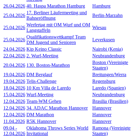
26.04.2026
40. Haspa Marathon Hamburg
Hamburg
17. Berliner Läufermeeting und
25.04.2026
Berlin-Marzahn
Bahneröffnung
Werfertag mit OM Wurf und OM
25.04.2026
Wiesau
Langstaffeln
Qualifikationswettkampf Team
25.04.2026
Leverkusen
DM Jugend und Senioren
24.04.2026
Kip Keino Classic
Nairobi (Kenia)
22.04.2026
2. Wurf-Meeting
Neubrandenburg
Boston (Vereinigte
20.04.2026
130. Boston-Marathon
Staaten)
19.04.2026
DM Berglauf
Breitungen/Werra
19.04.2026
Telis-Challenge
Regensburg
18.04.2026
10 Km Villa de Laredo
Laredo (Spanien)
15.04.2026
Wurf-Meeting
Neubrandenburg
12.04.2026
Team-WM Gehen
Brasilia (Brasilien)
12.04.2026
34. ADAC Marathon Hannover
Hannover
12.04.2026
DM Marathon
Hannover
11.04.2026
R5K Hannover
Hannover
09.04
-
Oklahoma Throws Series World
Ramona (Vereinigte
12.04.2026
Invitational
Staaten)