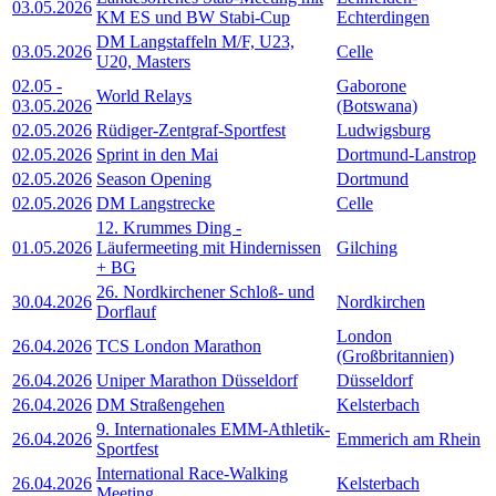
03.05.2026
KM ES und BW Stabi-Cup
Echterdingen
DM Langstaffeln M/F, U23,
03.05.2026
Celle
U20, Masters
02.05
-
Gaborone
World Relays
03.05.2026
(Botswana)
02.05.2026
Rüdiger-Zentgraf-Sportfest
Ludwigsburg
02.05.2026
Sprint in den Mai
Dortmund-Lanstrop
02.05.2026
Season Opening
Dortmund
02.05.2026
DM Langstrecke
Celle
12. Krummes Ding -
01.05.2026
Läufermeeting mit Hindernissen
Gilching
+ BG
26. Nordkirchener Schloß- und
30.04.2026
Nordkirchen
Dorflauf
London
26.04.2026
TCS London Marathon
(Großbritannien)
26.04.2026
Uniper Marathon Düsseldorf
Düsseldorf
26.04.2026
DM Straßengehen
Kelsterbach
9. Internationales EMM-Athletik-
26.04.2026
Emmerich am Rhein
Sportfest
International Race-Walking
26.04.2026
Kelsterbach
Meeting