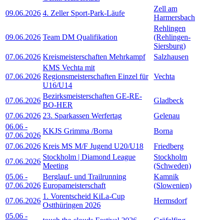
Zell am
09.06.2026
4. Zeller Sport-Park-Läufe
Harmersbach
Rehlingen
09.06.2026
Team DM Qualifikation
(Rehlingen-
Siersburg)
07.06.2026
Kreismeisterschaften Mehrkampf
Salzhausen
KMS Vechta mit
07.06.2026
Regionsmeisterschaften Einzel für
Vechta
U16/U14
Bezirksmeisterschaften GE-RE-
07.06.2026
Gladbeck
BO-HER
07.06.2026
23. Sparkassen Werfertag
Gelenau
06.06
-
KKJS Grimma /Borna
Borna
07.06.2026
07.06.2026
Kreis MS M/F Jugend U20/U18
Friedberg
Stockholm | Diamond League
Stockholm
07.06.2026
Meeting
(Schweden)
05.06
-
Berglauf- und Trailrunning
Kamnik
07.06.2026
Europameisterschaft
(Slowenien)
1. Vorentscheid KiLa-Cup
07.06.2026
Hermsdorf
Ostthüringen 2026
05.06
-